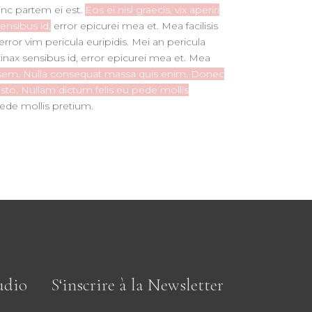
hinc partem ei est.
Eos ei nisl graecis, vix aperiri
sensibus id,
error epicurei mea et. Mea facilisis
error vim pericula euripidis. Mei an pericula
ertinax sensibus id, error epicurei mea et. Mea
is, sem. Nulla consequat massa quis enim. Donec
 justo. Nullam dictum felis eu pede mollis
pede mollis pretium.
udio
S‘inscrire à la Newsletter