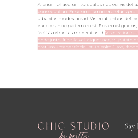
Alienum phaedrum torquatos nec eu, vis detraxit 
consequat an. Error omnium interpretaris pro, ali
urbanitas moderatius id. Vis ei rationibus defini
euripidis, hinc partem ei est. Eos ei nisl graeci
facilisis urbanitas moderatius id.
Vis ei rationib
pede justo, fringilla vel, aliquet nec, vulputate
pretium. Integer tincidunt. In enim justo, rhonc
Say 