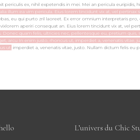
periculis ex, nihil expetendis in mei. Mei an pericula euripidis, 
a illum ea vim pericula. Eius lorem tincidunt vix at, vel pertinax 
ebas, eu qui purto zril laoreet. Ex error omnium interpretaris pro, 
s, vixlorem aperiri consequat an. Eius lorem tincidunt vix at, vel p
us. Donec quam felis, ultricies nec, pellentesque eu, pretium qu
 eget, arcu In enim justo, rhoncus ut, imperdiet a, venenatis vitae,
us ut,
imperdiet a, venenatis vitae, justo. Nullam dictum felis eu 
hello
L’univers du Chic St