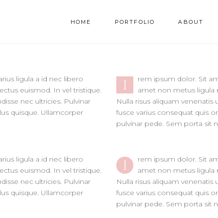
HOME
PORTFOLIO
ABOUT
ius ligula a id nec libero
rem ipsum dolor. Sit ame
I
ctus euismod. In vel tristique.
amet non metus ligula r
isse nec ultricies. Pulvinar
Nulla risus aliquam venenatis u
culus quisque. Ullamcorper
fusce varius consequat quis or
pulvinar pede. Sem porta sit n
ius ligula a id nec libero
rem ipsum dolor. Sit ame
I
ctus euismod. In vel tristique.
amet non metus ligula r
isse nec ultricies. Pulvinar
Nulla risus aliquam venenatis u
culus quisque. Ullamcorper
fusce varius consequat quis or
pulvinar pede. Sem porta sit n