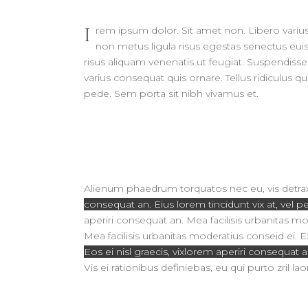
I
rem ipsum dolor. Sit amet non. Libero varius 
non metus ligula risus egestas senectus euism
risus aliquam venenatis ut feugiat. Suspendisse 
varius consequat quis ornare. Tellus ridiculus q
pede. Sem porta sit nibh vivamus et.
Alienum phaedrum torquatos nec eu, vis detraxit
consequat an. Eius lorem tincidunt vix at, vel pe
aperiri consequat an. Mea facilisis urbanitas mode
Mea facilisis urbanitas moderatius conseid ei. E
Eos ei nisl graecis, vixlorem aperiri consequat a
Vis ei rationibus definiebas, eu qui purto zril l