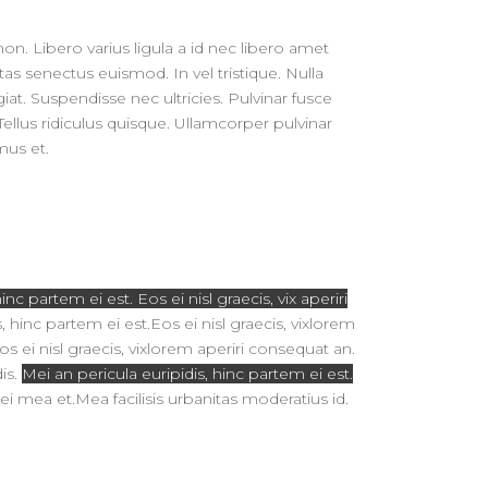
on. Libero varius ligula a id nec libero amet
as senectus euismod. In vel tristique. Nulla
iat. Suspendisse nec ultricies. Pulvinar fusce
Tellus ridiculus quisque. Ullamcorper pulvinar
mus et.
inc partem ei est. Eos ei nisl graecis, vix aperiri
, hinc partem ei est.Eos ei nisl graecis, vixlorem
Eos ei nisl graecis, vixlorem aperiri consequat an.
is.
Mei an pericula euripidis, hinc partem ei est.
rei mea et.Mea facilisis urbanitas moderatius id.