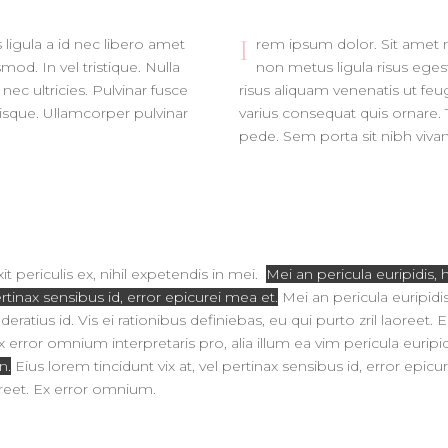
I
ligula a id nec libero amet
rem ipsum dolor. Sit amet n
od. In vel tristique. Nulla
non metus ligula risus egest
nec ultricies. Pulvinar fusce
risus aliquam venenatis ut feug
uisque. Ullamcorper pulvinar
varius consequat quis ornare. 
pede. Sem porta sit nibh viva
 periculis ex, nihil expetendis in mei.
Mei an pericula euripidis, h
rtinax sensibus id, error epicurei mea et.
Mei an pericula euripidis
ratius id. Vis ei rationibus definiebas, eu qui purto zril laoreet. 
x error omnium interpretaris pro, alia illum ea vim pericula euripid
n.
Eius lorem tincidunt vix at, vel pertinax sensibus id, error epicu
aoreet. Ex error omnium.